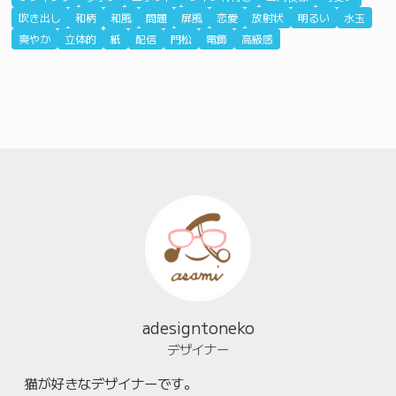
吹き出し
和柄
和風
問題
屏風
恋愛
放射状
明るい
水玉
爽やか
立体的
紙
配信
門松
電飾
高級感
adesigntoneko
デザイナー
猫が好きなデザイナーです。