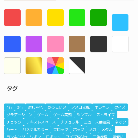
タグ
1行
2行
おしゃれ
かっこいい
アメコミ風
キラキラ
クイズ
グラデーション
ゲーム
ゲーム実況
シンプル
ストライプ
チェック
テキストスペース
ナチュラル
ニュース番組風
ネオン
ハート
パステルカラー
ブロック
ポップ
メカ
メタル
ランキング
リボン
ロボット
ワイプ枠付き
三角模様
可愛い